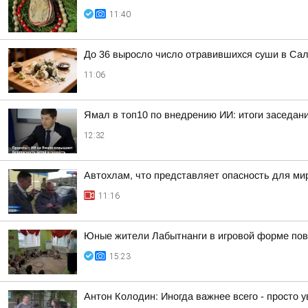
11:40
До 36 выросло число отравившихся суши в Сал
11:06
Ямал в топ10 по внедрению ИИ: итоги заседан
12:32
Автохлам, что представляет опасность для ми
11:16
Юные жители Лабытнанги в игровой форме по
15:23
Антон Колодин: Иногда важнее всего - просто у