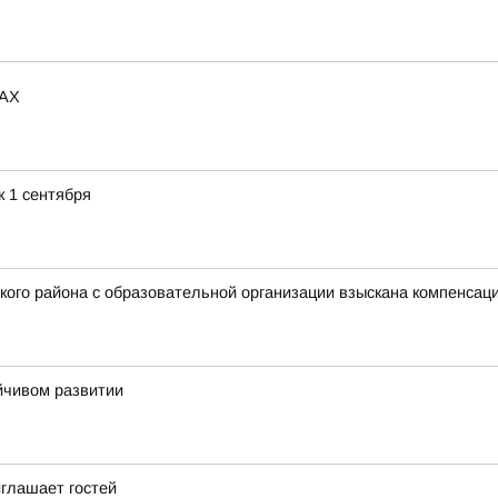
MAX
к 1 сентября
го района с образовательной организации взыскана компенсаци
йчивом развитии
глашает гостей