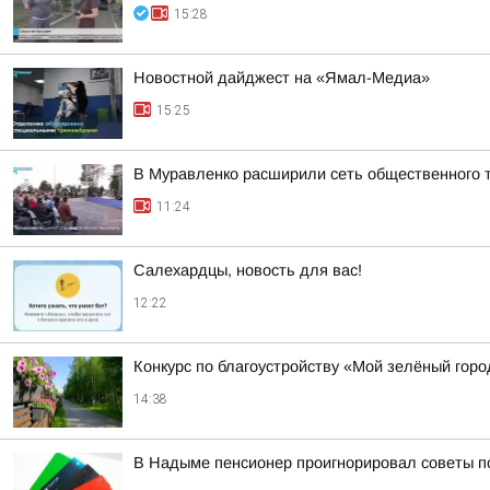
15:28
Новостной дайджест на «Ямал-Медиа»
15:25
В Муравленко расширили сеть общественного 
11:24
Салехардцы, новость для вас!
12:22
Конкурс по благоустройству «Мой зелёный горо
14:38
В Надыме пенсионер проигнорировал советы п