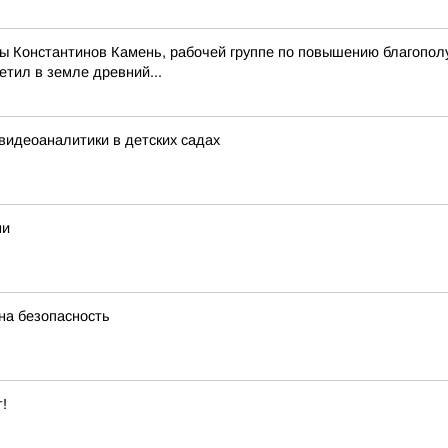
оры Константинов Камень, рабочей группе по повышению благопо
тил в земле древний...
видеоаналитики в детских садах
ми
на безопасность
!