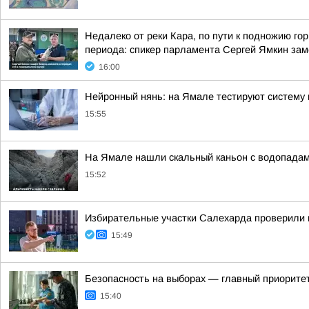
Недалеко от реки Кара, по пути к подножию г
периода: спикер парламента Сергей Ямкин заме
16:00
Нейронный нянь: на Ямале тестируют систему 
15:55
На Ямале нашли скальный каньон с водопада
15:52
Избирательные участки Салехарда проверили 
15:49
Безопасность на выборах — главный приоритет
15:40