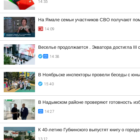
14:35
На Ямале семьи участников СВО получают по
14:09
Веселье продолжается . Экватора достигла III
14:38
В Ноябрьске инспекторы провели беседы с юн
15:40
В Надымском районе проверяют готовность из
14:27
К 40-летию Губкинского выпустят книгу о городе
13:12