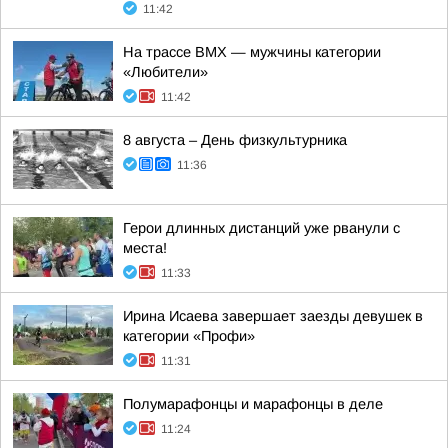
11:42
На трассе ВМХ — мужчины категории
«Любители»
11:42
8 августа – День физкультурника
11:36
Герои длинных дистанций уже рванули с
места!
11:33
Ирина Исаева завершает заезды девушек в
категории «Профи»
11:31
Полумарафонцы и марафонцы в деле
11:24