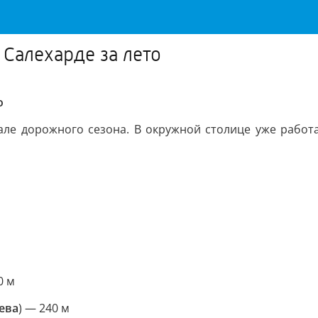
 Салехарде за лето
о
ле дорожного сезона. В окружной столице уже работ
0 м
ева
) — 240 м