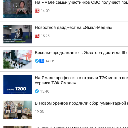
На Ямале семьи участников СВО получают по
14:09
Новостной дайджест на «Ямал-Медиа»
15:25
Веселье продолжается . Экватора достигла III
14:38
На Ямале профессию в отрасли ТЭК можно пол
сервиса ТЭК Ямала»
15:40
В Новом Уренгое продлили сбор гуманитарной
19:03