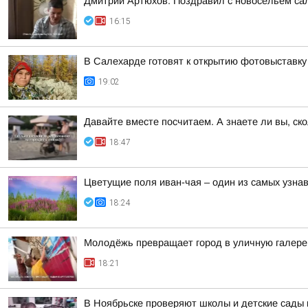
Дмитрий Артюхов: Поздравил с новосельем са
16:15
В Салехарде готовят к открытию фотовыставк
19:02
Давайте вместе посчитаем. А знаете ли вы, ск
18:47
Цветущие поля иван-чая – один из самых узн
18:24
Молодёжь превращает город в уличную галер
18:21
В Ноябрьске проверяют школы и детские сады 