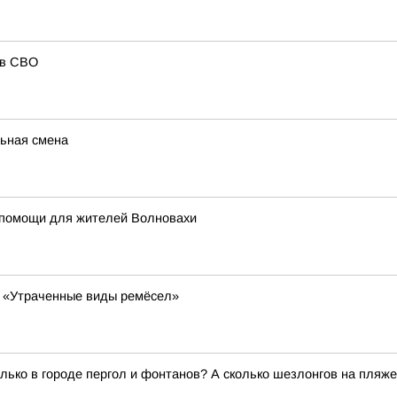
ов СВО
ьная смена
 помощи для жителей Волновахи
у «Утраченные виды ремёсел»
колько в городе пергол и фонтанов? А сколько шезлонгов на пля