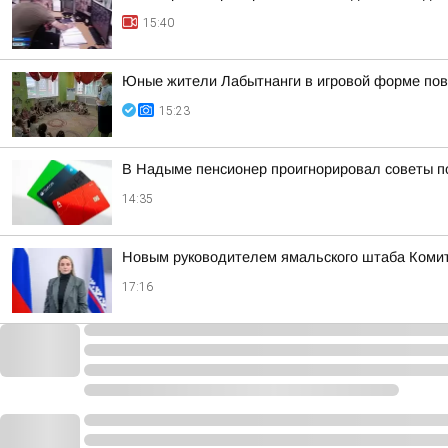
15:40
Юные жители Лабытнанги в игровой форме по
15:23
В Надыме пенсионер проигнорировал советы п
14:35
Новым руководителем ямальского штаба Комит
17:16