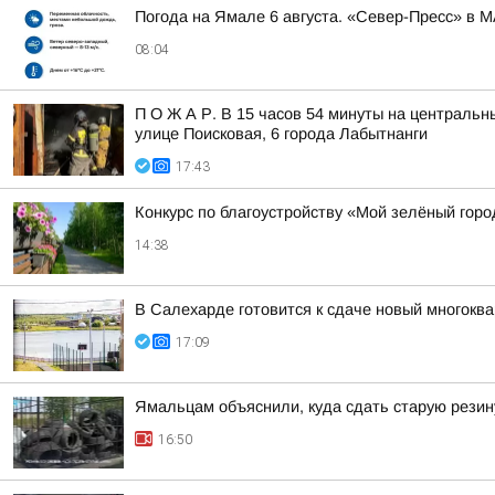
Погода на Ямале 6 августа. «Север-Пресс» в 
08:04
П О Ж А Р. В 15 часов 54 минуты на центральн
улице Поисковая, 6 города Лабытнанги
17:43
Конкурс по благоустройству «Мой зелёный горо
14:38
В Салехарде готовится к сдаче новый многокв
17:09
Ямальцам объяснили, куда сдать старую резин
16:50