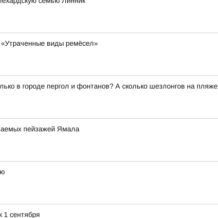
лехардскую семью Линник
у «Утраченные виды ремёсел»
олько в городе пергол и фонтанов? А сколько шезлонгов на пля
аваемых пейзажей Ямала
ею
к 1 сентября