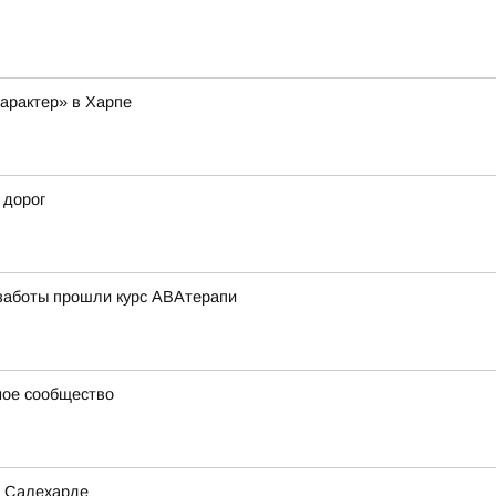
арактер» в Харпе
 дорог
 заботы прошли курс АВАтерапи
ное сообщество
в Салехарде