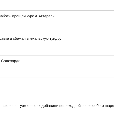
 заботы прошли курс АВАтерапи
равке и сбежал в ямальскую тундру
в Салехарде
 вазонов с туями — они добавили пешеходной зоне особого шар