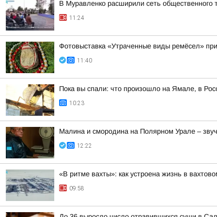
В Муравленко расширили сеть общественного 
11:24
Фотовыставка «Утраченные виды ремёсел» при
11:40
Пока вы спали: что произошло на Ямале, в Рос
10:23
Малина и смородина на Полярном Урале – звучи
12:22
«В ритме вахты»: как устроена жизнь в вахтово
09:58
До 36 выросло число отравившихся суши в Сал