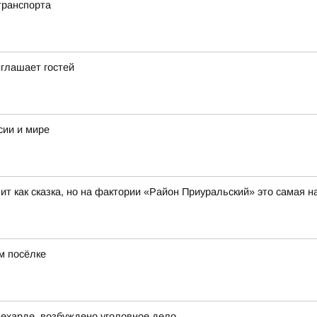
транспорта
глашает гостей
сии и мире
т как сказка, но на фактории «Район Приуральский» это самая 
м посёлке
ехарде, возбуждено уголовное дело