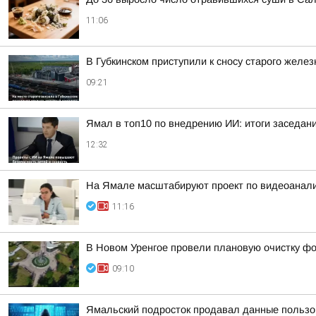
11:06
В Губкинском приступили к сносу старого желе
09:21
Ямал в топ10 по внедрению ИИ: итоги заседан
12:32
На Ямале масштабируют проект по видеоаналит
11:16
В Новом Уренгое провели плановую очистку ф
09:10
Ямальский подросток продавал данные пользо