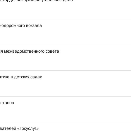
знодорожного вокзала
ия межведомственного совета
ике в детских садах
онтанов
вателей «Госуслуг»