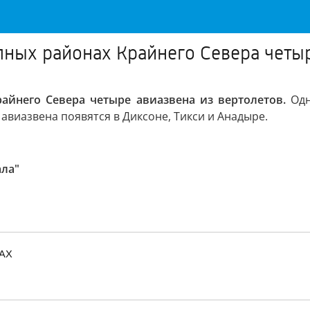
пных районах Крайнего Севера четыр
айнего Севера четыре авиазвена из вертолетов.
Одн
авиазвена появятся в Диксоне, Тикси и Анадыре.
ала"
MAX