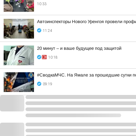
10:33
Автоинспекторы Нового Уренгоя провели профи
11:24
20 минут – и ваше будущее под защитой
10:18
#СводкаМЧС. На Ямале за прошедшие сутки п
09:19