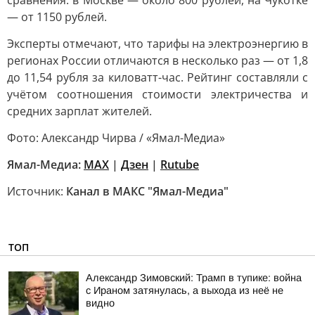
сравнения: в Москве — около 800 рублей, на Чукотке
— от 1150 рублей.
Эксперты отмечают, что тарифы на электроэнергию в
регионах России отличаются в несколько раз — от 1,8
до 11,54 рубля за киловатт-час. Рейтинг составляли с
учётом соотношения стоимости электричества и
средних зарплат жителей.
Фото: Александр Чирва / «Ямал-Медиа»
Ямал-Медиа:
MAX
|
Дзен
|
Rutube
Источник:
Канал в МАКС "Ямал-Медиа"
ТОП
Александр Зимовский: Трамп в тупике: война
с Ираном затянулась, а выхода из неё не
видно