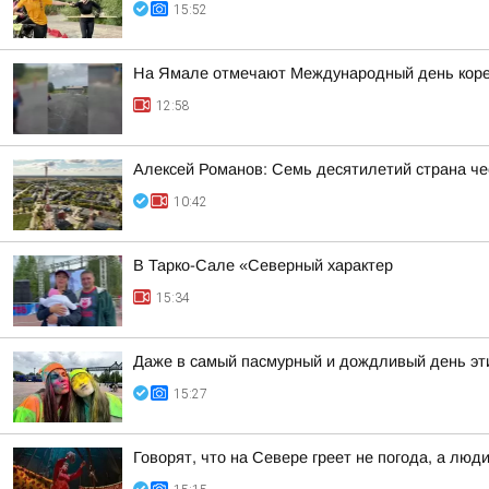
15:52
На Ямале отмечают Международный день коре
12:58
Алексей Романов: Семь десятилетий страна че
10:42
В Тарко-Сале «Северный характер
15:34
Даже в самый пасмурный и дождливый день эти
15:27
Говорят, что на Севере греет не погода, а люд