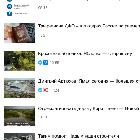
08:15
Три региона ДФО – в лидерах России по размер
13:21
Крохотная яблонька. Яблочки — с горошину
13:55
Дмитрий Артюхов: Ямал сегодня — большая с
11:24
Отремонтировать дорогу Коротчаево — Новый У
15:45
Таким помнят Надым наши строители