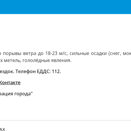
орывы ветра до 18-23 м/с, сильные осадки (снег, мокр
нах метель, гололёдные явления.
здок. Телефон ЕДДС: 112.
Контакте
рация города"
MAX