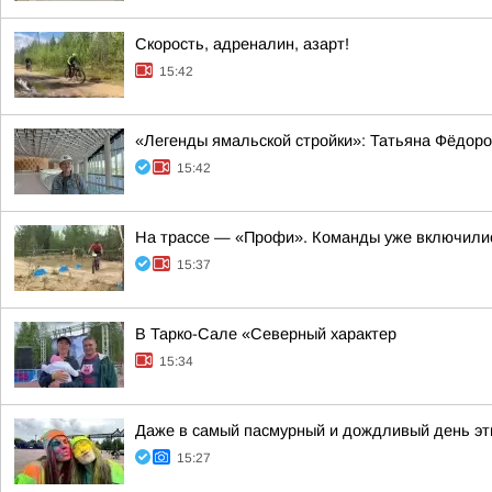
Скорость, адреналин, азарт!
15:42
«Легенды ямальской стройки»: Татьяна Фёдор
15:42
На трассе — «Профи». Команды уже включились
15:37
В Тарко-Сале «Северный характер
15:34
Даже в самый пасмурный и дождливый день эти
15:27