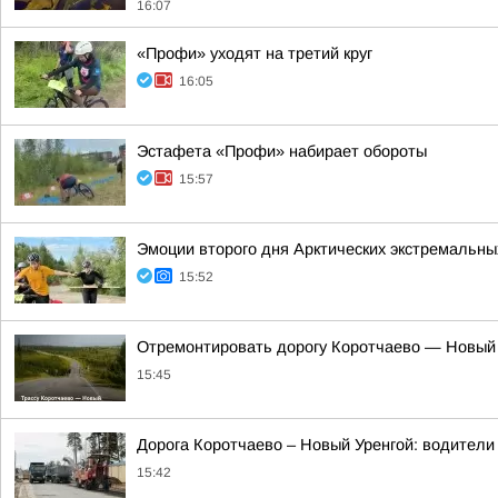
16:07
«Профи» уходят на третий круг
16:05
Эстафета «Профи» набирает обороты
15:57
Эмоции второго дня Арктических экстремальны
15:52
Отремонтировать дорогу Коротчаево — Новый У
15:45
Дорога Коротчаево – Новый Уренгой: водители
15:42