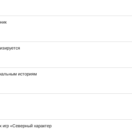
ник
изируется
икальным историям
х игр «Северный характер