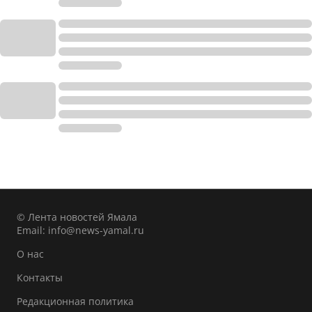
© Лента новостей Ямала
Email:
info@news-yamal.ru
О нас
Контакты
Редакционная политика