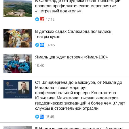
В Салехарде сотрудники Госавтоинспекции
провели профилактическое мероприятие
«Нетрезвый водитель»
17:12
В детских садах Салехарда появились
театры кукол
14:46
Ямальцев ждут встречи «Ямал-100»
18:40
От Шпицбергена до Байконура, от Ямала до
Магадана - таков маршрут
профессиональной карьеры Константина
Юрьевича Максимова: тысячи километров
геодезических экспедиций и более чем 37 лет
службы в строительной отрасли
15:45
В Надыме продолжают капитальный ремонт