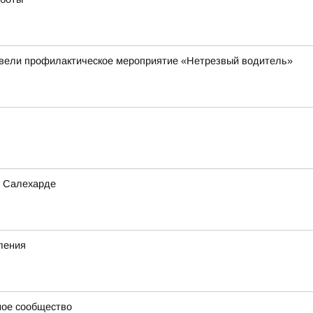
овели профилактическое мероприятие «Нетрезвый водитель»
в Салехарде
ления
ное сообщество