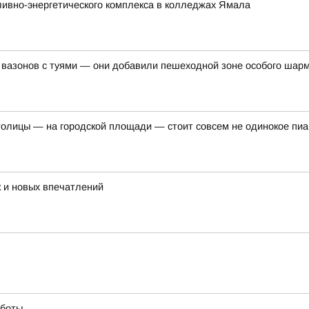
ливно-энергетического комплекса в колледжах Ямала
 вазонов с туями — они добавили пешеходной зоне особого шар
толицы — на городской площади — стоит совсем не одинокое пи
 и новых впечатлений
аботы