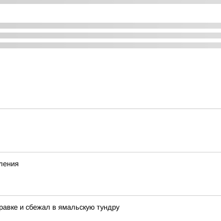
вления
равке и сбежал в ямальскую тундру