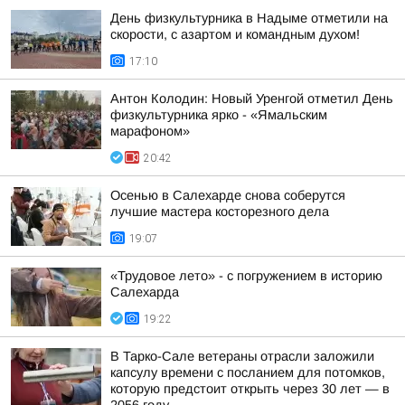
День физкультурника в Надыме отметили на
скорости, с азартом и командным духом!
17:10
Антон Колодин: Новый Уренгой отметил День
физкультурника ярко - «Ямальским
марафоном»
20:42
Осенью в Салехарде снова соберутся
лучшие мастера косторезного дела
19:07
«Трудовое лето» - с погружением в историю
Салехарда
19:22
В Тарко-Сале ветераны отрасли заложили
капсулу времени с посланием для потомков,
которую предстоит открыть через 30 лет — в