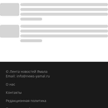
© Лента новостей Ямала
Email:
info@news-yamal.ru
О нас
Контакты
Редакционная политика