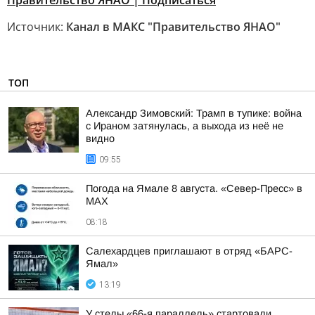
Правительство ЯНАО | Подписаться
Источник:
Канал в МАКС "Правительство ЯНАО"
ТОП
Александр Зимовский: Трамп в тупике: война
с Ираном затянулась, а выхода из неё не
видно
09:55
Погода на Ямале 8 августа. «Север-Пресс» в
MAX
08:18
Салехардцев приглашают в отряд «БАРС-
Ямал»
13:19
У стелы «66-я параллель» стартовали