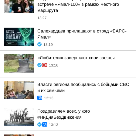
встрече «Ямал-100» в рамках Честного
маршрута
13:27
Салехардцев приглашают в отряд «БАРС-
Ямал»
13:19
«Любители» завершают свои заезды
13:16
Власти региона пообщались с бойцами СВО
и их семьями
13:13
Поздравляем всех, у кого
#НиДняБезДвижения
13:13