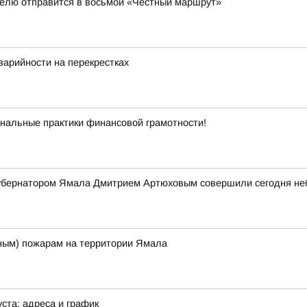
елю отправится в восьмой «Честный маршрут»
арийности на перекрестках
альные практики финансовой грамотности!
 губернатором Ямала Дмитрием Артюховым совершили сегодня н
ым) пожарам на территории Ямала
ста: адреса и график