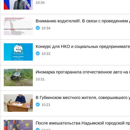
10:34
Вниманию водителей!. В связи с проведением д
10:34
Конкурс для НКО и социальных предпринимат
10:32
Иномарка протаранила отечественное авто на 
10:31
В Губкинском местного жителя, совершившего 
10:21
После вмешательства Надымской городской про