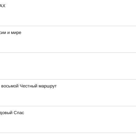
MAX
сии и мире
в восьмой Честный маршрут
едовый Спас