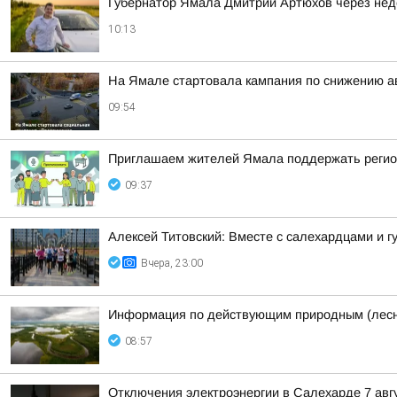
Губернатор Ямала Дмитрий Артюхов через нед
10:13
На Ямале стартовала кампания по снижению ав
09:54
Приглашаем жителей Ямала поддержать регион
09:37
Алексей Титовский: Вместе с салехардцами и
Вчера, 23:00
Информация по действующим природным (лесн
08:57
Отключения электроэнергии в Салехарде 7 авгу