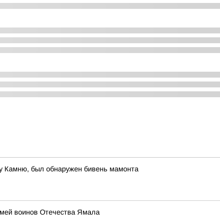
ову Камню, был обнаружен бивень мамонта
емей воинов Отечества Ямала