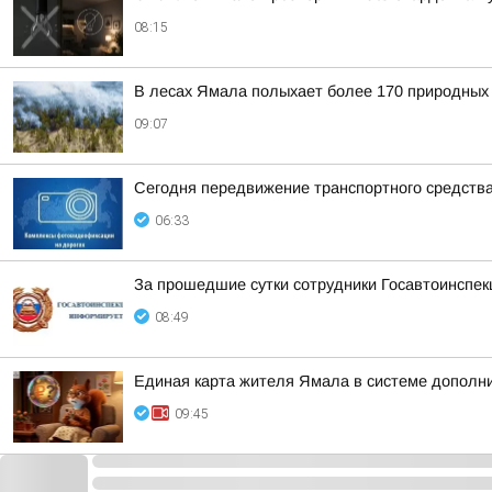
08:15
В лесах Ямала полыхает более 170 природных
09:07
Сегодня передвижение транспортного средств
06:33
За прошедшие сутки сотрудники Госавтоинспек
08:49
Единая карта жителя Ямала в системе дополн
09:45