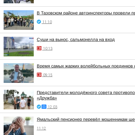
В Тазовском районе автоинспекторы провели 
11:10
Суши на вынос, сальмонелла на вход
10:13
Время самых жарких волейбольных поединков 
09:15
Представители молодёжного совета противопо
«Дружба»
12:03
Ямальский пенсионер перевёл мошенникам ше
11:12