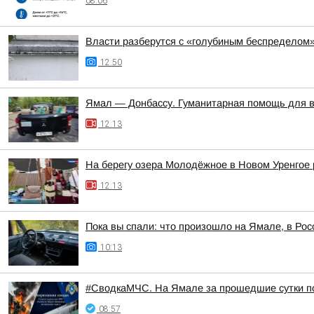
08:06
Власти разберутся с «голубиным беспределом
12:50
Ямал — Донбассу. Гуманитарная помощь для 
12:13
На берегу озера Молодёжное в Новом Уренгое 
12:13
Пока вы спали: что произошло на Ямале, в Рос
10:13
#СводкаМЧС. На Ямале за прошедшие сутки п
08:57