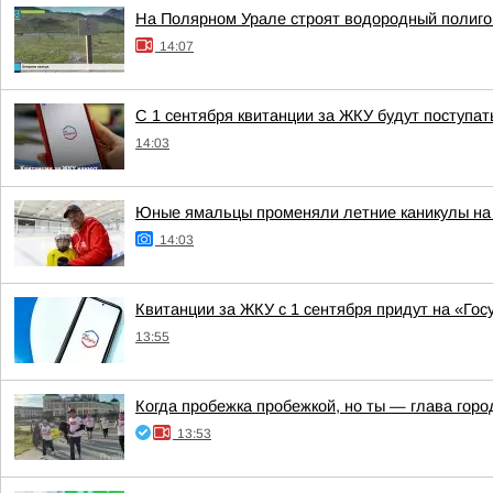
На Полярном Урале строят водородный полиго
14:07
С 1 сентября квитанции за ЖКУ будут поступат
14:03
Юные ямальцы променяли летние каникулы на
14:03
Квитанции за ЖКУ с 1 сентября придут на «Гос
13:55
Когда пробежка пробежкой, но ты — глава горо
13:53