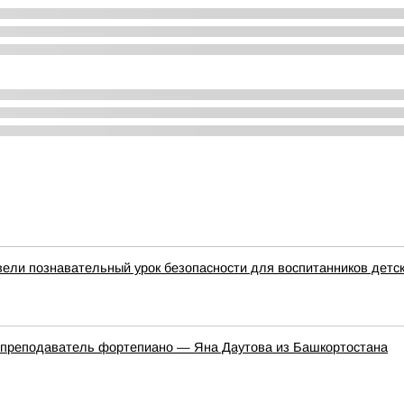
вели познавательный урок безопасности для воспитанников детс
 преподаватель фортепиано — Яна Даутова из Башкортостана