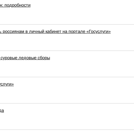
н: подробности
ь россиянам в личный кабинет на портале «Госуслуги»
 суровые ледовые сборы
услуги»
да