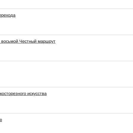
ерехода
в восьмой Честный маршрут
косторезного искусства
ю