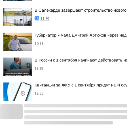
В Салехарде завершают строительство нового
11:39
Губернатор Ямала Дмитрий Артюхов через нед
10:13
В России с 1 сентября начинают действовать 
13:18
Квитанции за ЖКУ с 1 сентября придут на «Гос
13:55