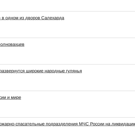
» в одном из дворов Салехарда
волновахцев
развернутся широкие народные гулянья
сии и мире
ожарно-спасательные подразделения МЧС России на ликвидацию