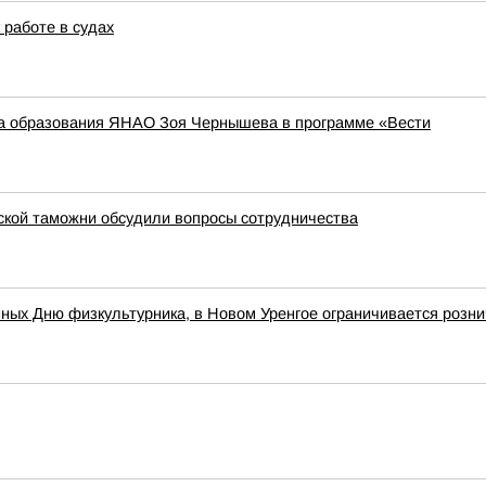
 работе в судах
та образования ЯНАО Зоя Чернышева в программе «Вести
ской таможни обсудили вопросы сотрудничества
ых Дню физкультурника, в Новом Уренгое ограничивается рознич