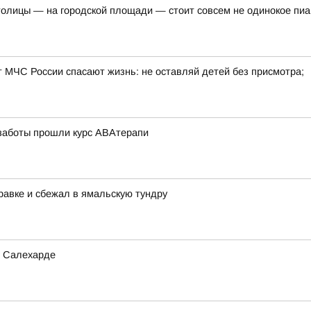
толицы — на городской площади — стоит совсем не одинокое пи
т МЧС России спасают жизнь: не оставляй детей без присмотра;
 заботы прошли курс АВАтерапи
равке и сбежал в ямальскую тундру
в Салехарде