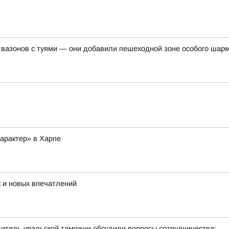
 вазонов с туями — они добавили пешеходной зоне особого шар
арактер» в Харпе
 и новых впечатлений
дитель уральской таможни обсудили вопросы сотрудничества;