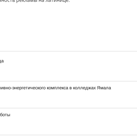
ность рекламы на латинице.
да
ливно-энергетического комплекса в колледжах Ямала
аботы