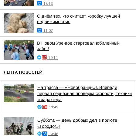
13:13
С днём тех, кто считает коробку лучшей
недвижимостью
11:07
В Новом Уренгое стартовал юбилейный
забег!
10:15
ЛЕНТА НОВОСТЕЙ
На трассе — «Новобранцы»!. Впереди
первая серьёзная проверка скорости, техники
и характера
13:49
Суббота — день добрых дел в приюте
«ГороДог»!
13:46