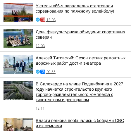
У стелы «66-я параллель» стартовали
соревнования по пляжному волейболу!
12:03
День физкультурника объединит спортивных
северян
12:03
Алексей Титовский: Сезон летних ремонтных
дорожных работ достиг экватора
09:55
В Салехарде на улице Подшибякина в 2027
году начнется строительство крупного
торгово-развлекательного комплекса с
кинотеатром и рестораном
12:11
Власти региона пообщались с бойцами СВО
и их семьями