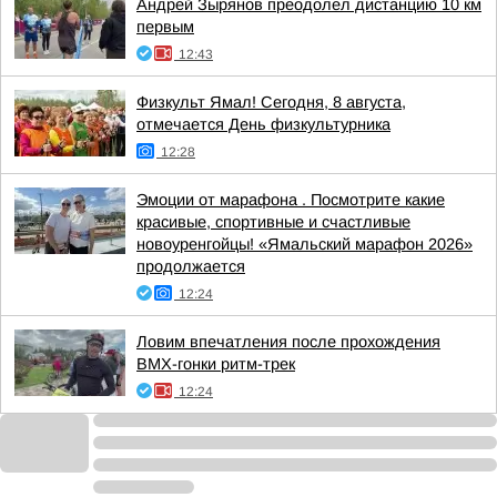
Андрей Зырянов преодолел дистанцию 10 км
первым
12:43
Физкульт Ямал! Сегодня, 8 августа,
отмечается День физкультурника
12:28
Эмоции от марафона . Посмотрите какие
красивые, спортивные и счастливые
новоуренгойцы! «Ямальский марафон 2026»
продолжается
12:24
Ловим впечатления после прохождения
ВМХ-гонки ритм-трек
12:24