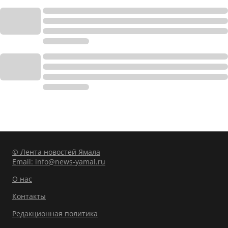
© Лента новостей Ямала
Email:
info@news-yamal.ru
О нас
Контакты
Редакционная политика