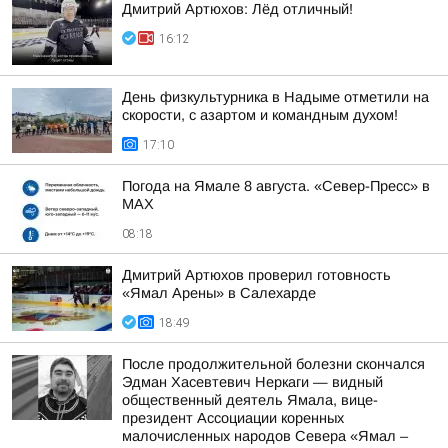
Дмитрий Артюхов: Лёд отличный!
16:12
День физкультурника в Надыме отметили на
скорости, с азартом и командным духом!
17:10
Погода на Ямале 8 августа. «Север-Пресс» в
MAX
08:18
Дмитрий Артюхов проверил готовность
«Ямал Арены» в Салехарде
18:49
После продолжительной болезни скончался
Эдман Хасевтевич Неркаги — видный
общественный деятель Ямала, вице-
президент Ассоциации коренных
малочисленных народов Севера «Ямал –