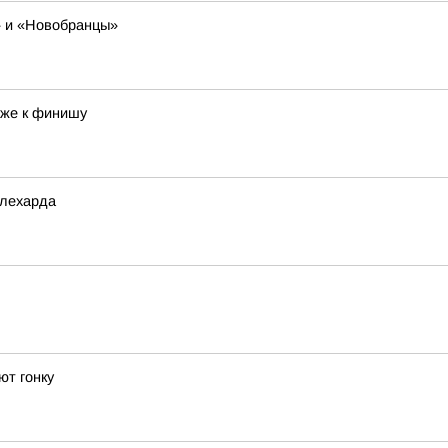
» и «Новобранцы»
иже к финишу
алехарда
т гонку