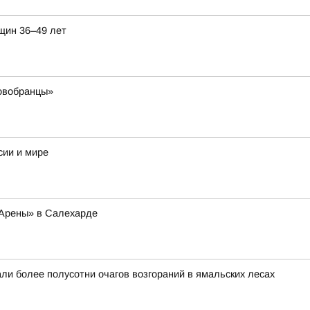
щин 36–49 лет
овобранцы»
сии и мире
 Арены» в Салехарде
ли более полусотни очагов возгораний в ямальских лесах