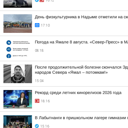
16:12
День физкультурника в Надыме отметили на ск
17:10
Погода на Ямале 8 августа. «Север-Пресс» в 
08:18
После продолжительной болезни скончался Эд
народов Севера «Ямал – потомкам!»
15:04
Рекорд среди летних кинорелизов 2026 года
18:16
В Лабытнанги в пришкольном лагере гимназии 
15:16