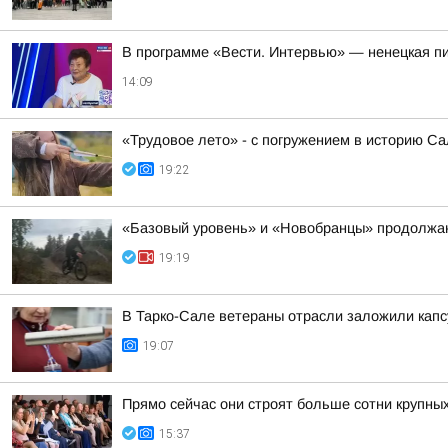
В программе «Вести. Интервью» — ненецкая п
14:09
«Трудовое лето» - с погружением в историю С
19:22
«Базовый уровень» и «Новобранцы» продолжаю
19:19
В Тарко-Сале ветераны отрасли заложили капсу
19:07
Прямо сейчас они строят больше сотни крупны
15:37