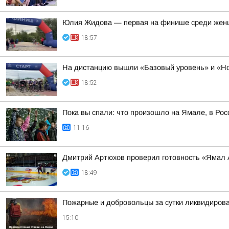
Юлия Жидова — первая на финише среди жен
18:57
На дистанцию вышли «Базовый уровень» и «Н
18:52
Пока вы спали: что произошло на Ямале, в Рос
11:16
Дмитрий Артюхов проверил готовность «Ямал
18:49
Пожарные и добровольцы за сутки ликвидирова
15:10