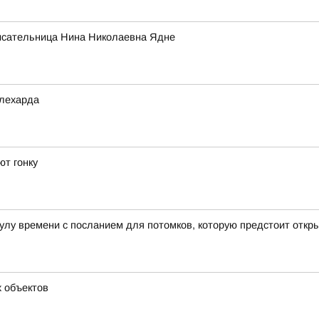
исательница Нина Николаевна Ядне
алехарда
т гонку
лу времени с посланием для потомков, которую предстоит откры
х объектов