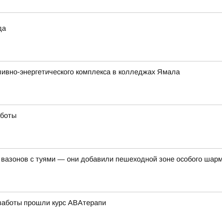
да
ливно-энергетического комплекса в колледжах Ямала
аботы
 вазонов с туями — они добавили пешеходной зоне особого шар
 заботы прошли курс АВАтерапи