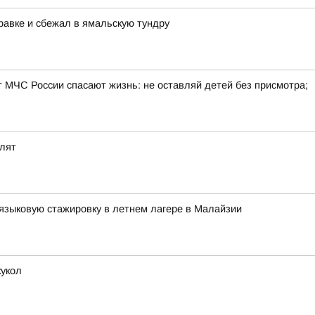
равке и сбежал в ямальскую тундру
т МЧС России спасают жизнь: не оставляй детей без присмотра;
олят
языковую стажировку в летнем лагере в Малайзии
кукол