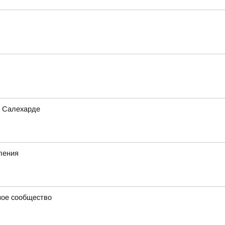
в Салехарде
ления
ное сообщество