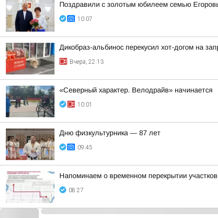
Поздравили с золотым юбилеем семью Егоровы
10:07
Дикобраз-альбинос перекусил хот-догом на зап
Вчера, 22:13
«Северный характер. Велодрайв» начинается
10:01
Дню физкультурника — 87 лет
09:45
Напоминаем о временном перекрытии участков
08:27