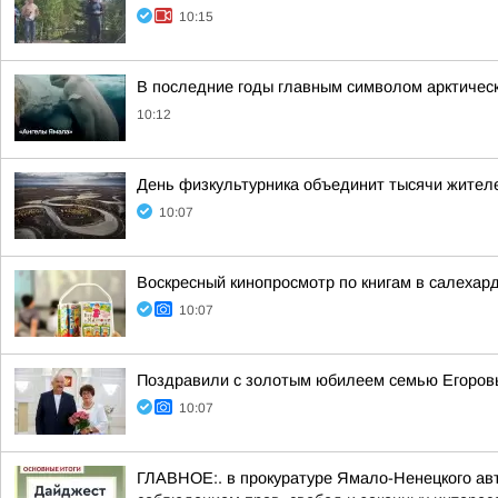
10:15
В последние годы главным символом арктическ
10:12
День физкультурника объединит тысячи жите
10:07
Воскресный кинопросмотр по книгам в салехар
10:07
Поздравили с золотым юбилеем семью Егоров
10:07
ГЛАВНОЕ:. в прокуратуре Ямало-Ненецкого авт