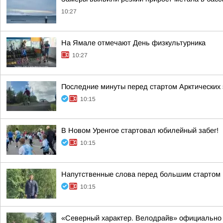
10:27
На Ямале отмечают День физкультурника
10:27
Последние минуты перед стартом Арктических 
10:15
В Новом Уренгое стартовал юбилейный забег!
10:15
Напутственные слова перед большим стартом
10:15
«Северный характер. Велодрайв» официально 