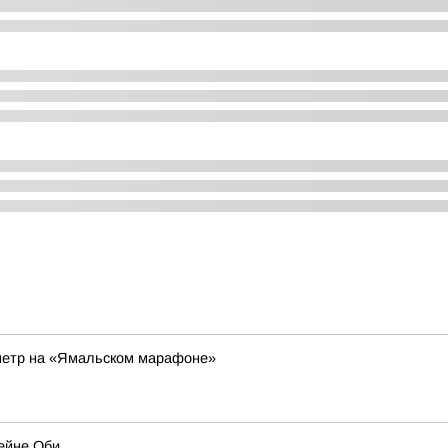
етр на «Ямальском марафоне»
ейне Оби