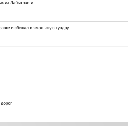
х из Лабытнанги
равке и сбежал в ямальскую тундру
 дорог