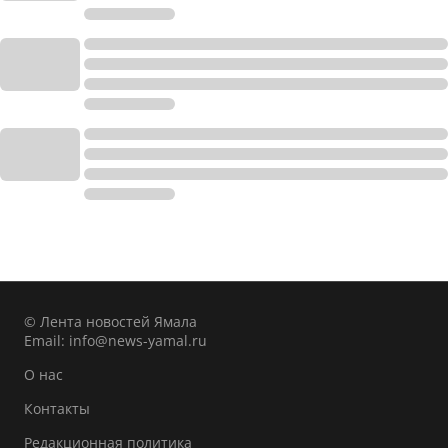
© Лента новостей Ямала
Email:
info@news-yamal.ru
О нас
Контакты
Редакционная политика