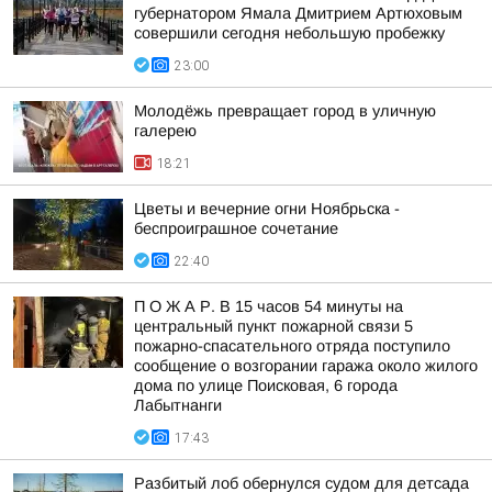
губернатором Ямала Дмитрием Артюховым
совершили сегодня небольшую пробежку
23:00
Молодёжь превращает город в уличную
галерею
18:21
Цветы и вечерние огни Ноябрьска -
беспроиграшное сочетание
22:40
П О Ж А Р. В 15 часов 54 минуты на
центральный пункт пожарной связи 5
пожарно-спасательного отряда поступило
сообщение о возгорании гаража около жилого
дома по улице Поисковая, 6 города
Лабытнанги
17:43
Разбитый лоб обернулся судом для детсада