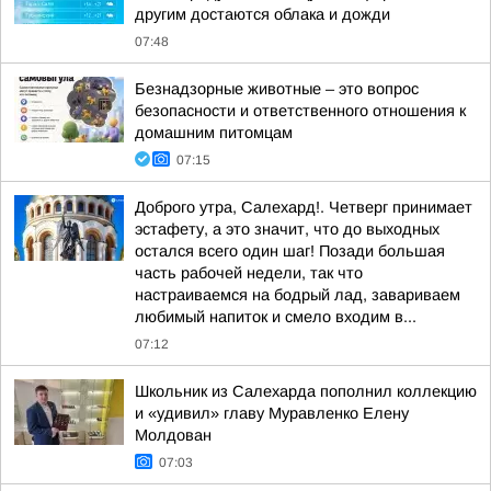
другим достаются облака и дожди
07:48
Безнадзорные животные – это вопрос
безопасности и ответственного отношения к
домашним питомцам
07:15
Доброго утра, Салехард!. Четверг принимает
эстафету, а это значит, что до выходных
остался всего один шаг! Позади большая
часть рабочей недели, так что
настраиваемся на бодрый лад, завариваем
любимый напиток и смело входим в...
07:12
Школьник из Салехарда пополнил коллекцию
и «удивил» главу Муравленко Елену
Молдован
07:03