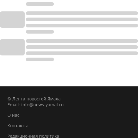
© Лента новостей Ямала
Email:
info@news-yamal.ru
О нас
Контакты
Редакционная политика