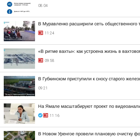
08:04
В Муравленко расширили сеть общественного 
11:24
«В ритме вахты»: как устроена жизнь в вахтово
09:58
В Губкинском приступили к сносу старого желе
09:21
На Ямале масштабируют проект по видеоаналит
11:16
В Новом Уренгое провели плановую очистку ф