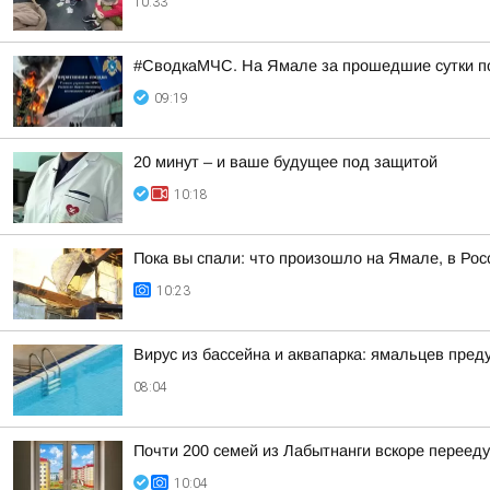
10:33
#СводкаМЧС. На Ямале за прошедшие сутки п
09:19
20 минут – и ваше будущее под защитой
10:18
Пока вы спали: что произошло на Ямале, в Рос
10:23
Вирус из бассейна и аквапарка: ямальцев пре
08:04
Почти 200 семей из Лабытнанги вскоре перееду
10:04