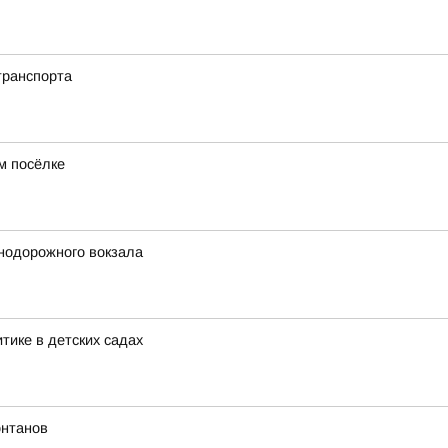
транспорта
м посёлке
знодорожного вокзала
ике в детских садах
онтанов