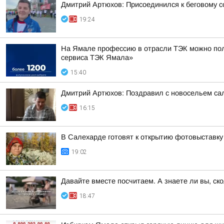
Дмитрий Артюхов: Присоединился к беговому 
19:24
На Ямале профессию в отрасли ТЭК можно пол
сервиса ТЭК Ямала»
15:40
Дмитрий Артюхов: Поздравил с новосельем са
16:15
В Салехарде готовят к открытию фотовыставк
19:02
Давайте вместе посчитаем. А знаете ли вы, ск
18:47