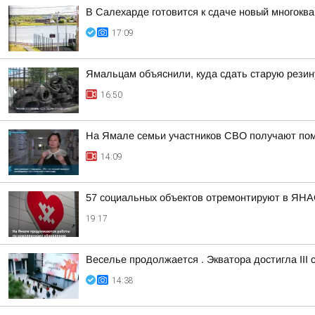
В Салехарде готовится к сдаче новый многокв
17:09
Ямальцам объяснили, куда сдать старую резин
16:50
На Ямале семьи участников СВО получают по
14:09
57 социальных объектов отремонтируют в ЯНА
19:17
Веселье продолжается . Экватора достигла III
14:38