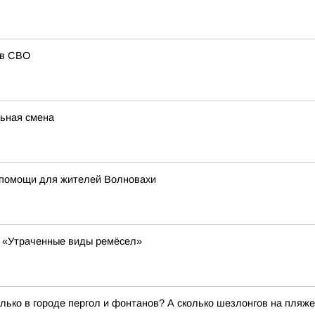
ов СВО
ьная смена
 помощи для жителей Волновахи
у «Утраченные виды ремёсел»
колько в городе пергол и фонтанов? А сколько шезлонгов на пля