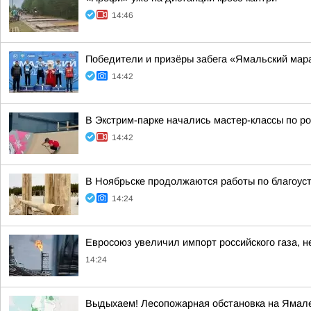
14:46
Победители и призёры забега «Ямальский мар
14:42
В Экстрим-парке начались мастер-классы по р
14:42
В Ноябрьске продолжаются работы по благоуст
14:24
Евросоюз увеличил импорт российского газа, не
14:24
Выдыхаем! Лесопожарная обстановка на Ямале