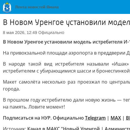
В Новом Уренгое установили модел
Официально
8 мая 2026, 12:49
В Новом Уренгое установили модель истребителя И-
На привокзальной площади аэропорта в преддверии Дн
В народе такой вид истребителя называли «Ишак»
истребителем с убирающимися шасси и бронеспинкой.
Макет самолёта несколько раз проезжал по централ
города.
В прошлом году истребителю дали новую жизнь — тепе
на память. Ловите момент!
Подписаться на НУР. Официально
Telegram
|
MAХ
|
В
Источник:
Канал в МАКС "Новый Уренгой | Админист