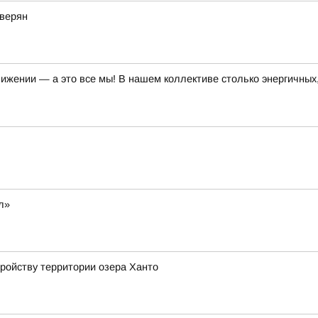
еверян
движении — а это все мы! В нашем коллективе столько энергичны
л»
ройству территории озера Ханто