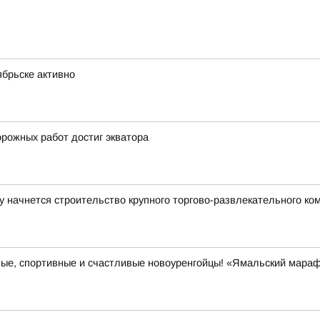
ябрьске активно
орожных работ достиг экватора
 начнется строительство крупного торгово-развлекательного ко
вые, спортивные и счастливые новоуренгойцы! «Ямальский мара