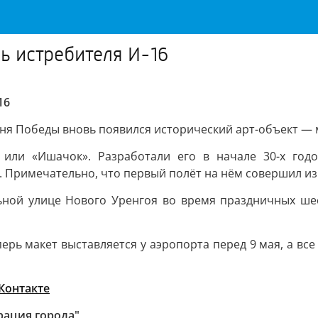
ь истребителя И-16
16
я Победы вновь появился исторический арт-объект — м
 или «Ишачок». Разработали его в начале 30-х го
 Примечательно, что первый полёт на нём совершил и
ьной улице Нового Уренгоя во время праздничных ше
рь макет выставляется у аэропорта перед 9 мая, а вс
Контакте
рация города"