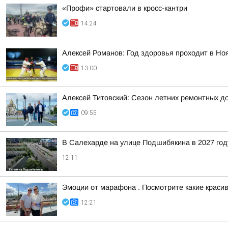
«Профи» стартовали в кросс-кантри
14:24
Алексей Романов: Год здоровья проходит в Но
13:00
Алексей Титовский: Сезон летних ремонтных д
09:55
В Салехарде на улице Подшибякина в 2027 году
12:11
Эмоции от марафона . Посмотрите какие краси
12:21