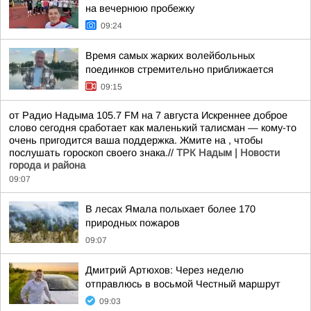
на вечернюю пробежку
09:24
Время самых жарких волейбольных
поединков стремительно приближается
09:15
от Радио Надыма 105.7 FM на 7 августа Искреннее доброе
слово сегодня сработает как маленький талисман — кому-то
очень пригодится ваша поддержка. Жмите на , чтобы
послушать гороскоп своего знака.//
ТРК Надым | Новости
города и района
09:07
В лесах Ямала полыхает более 170
природных пожаров
09:07
Дмитрий Артюхов: Через неделю
отправлюсь в восьмой Честный маршрут
09:03