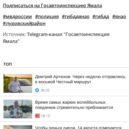
Подписаться на Госавтоинспекцию Ямала
#мвдроссии
#полиция
#гибддянао
#гибдд
#янао
#
пуровский
район
Источник:
Telegram-канал "Госавтоинспекция
Ямала"
ТОП
Дмитрий Артюхов: Через неделю отправлюсь
в восьмой Честный маршрут
09:03
Время самых жарких волейбольных
поединков стремительно приближается
09:15
Чтобы деньги липли. 14 августа отмечается