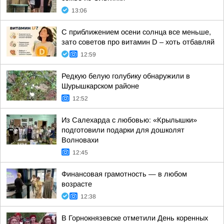
13:06
С приближением осени солнца все меньше,
зато советов про витамин D – хоть отбавляй
12:59
Редкую белую голубику обнаружили в
Шурышкарском районе
12:52
Из Салехарда с любовью: «Крылышки»
подготовили подарки для дошколят
Волновахи
12:45
Финансовая грамотность — в любом
возрасте
12:38
В Горнокнязевске отметили День коренных