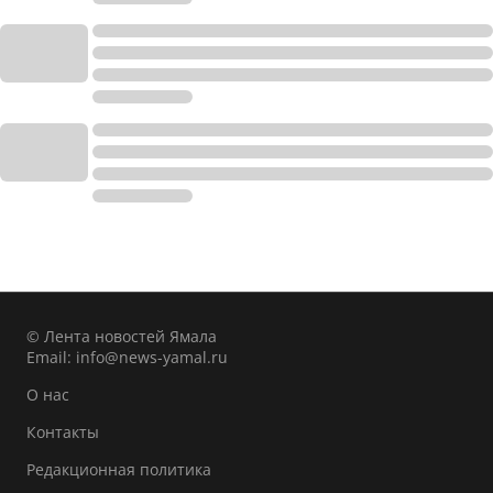
© Лента новостей Ямала
Email:
info@news-yamal.ru
О нас
Контакты
Редакционная политика