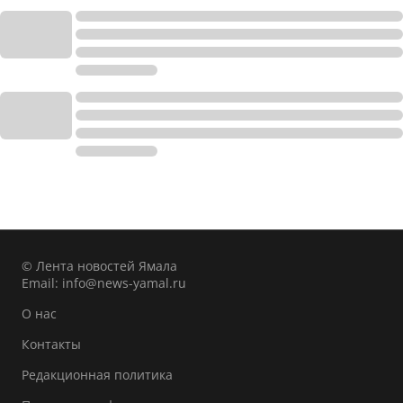
© Лента новостей Ямала
Email:
info@news-yamal.ru
О нас
Контакты
Редакционная политика