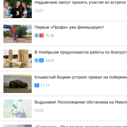
Надымчане смогут принять участие во встрече
13:27
Первые «Профи» уже финишируют!
15:36
В Ноябрьске продолжаются работы по благоуст
14:24
Клыкастый боцман устроил привал на побереж
17:17
Выдыхаем! Лесопожарная обстановка на Ямале
14:24