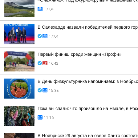
«Снежинка». Под ажурно-хрупким названием скр
17:04
В Салехарде назвали победителей первого гор
17:04
Первый финиш среди женщин «Профи»
16:42
В День физкультурника напоминаем: в Ноябрьс
15:33
Пока вы спали: что произошло на Ямале, в Рос
11:16
В Ноябрьске 29 августа на озере Ханто состои