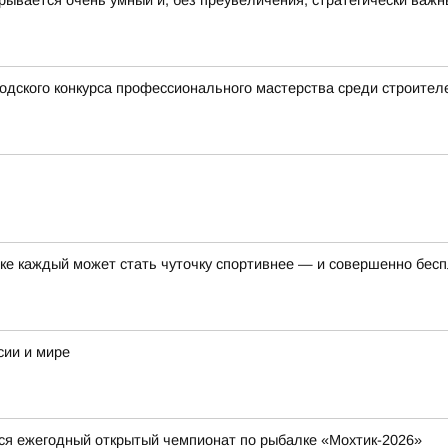
ывается очень умный и, без преувеличения, стратегически важны
одского конкурса профессионального мастерства среди строител
ке каждый может стать чуточку спортивнее — и совершенно бесп
сии и мире
тся ежегодный открытый чемпионат по рыбалке «Мохтик-2026»