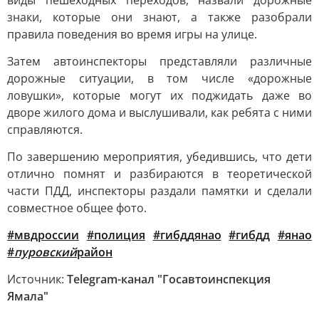
виды пешеходных переходов, назвали дорожные
знаки, которые они знают, а также разобрали
правила поведения во время игры на улице.
Затем автоинспекторы представляли различные
дорожные ситуации, в том числе «дорожные
ловушки», которые могут их поджидать даже во
дворе жилого дома и выслушивали, как ребята с ними
справляются.
По завершению мероприятия, убедившись, что дети
отлично помнят и разбираются в теоретической
части ПДД, инспекторы раздали памятки и сделали
совместное общее фото.
#мвдроссии
#полиция
#гибддянао
#гибдд
#янао
#
пуровский
район
Источник:
Telegram-канал "Госавтоинспекция
Ямала"