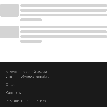
© Лента новостей Ямала
Email:
info@news-yamal.ru
О нас
Контакты
Редакционная политика