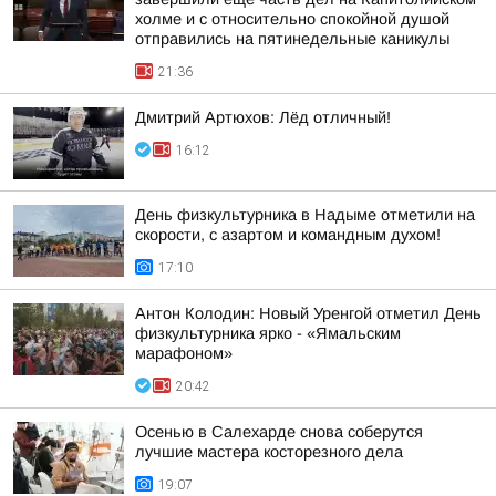
холме и с относительно спокойной душой
отправились на пятинедельные каникулы
21:36
Дмитрий Артюхов: Лёд отличный!
16:12
День физкультурника в Надыме отметили на
скорости, с азартом и командным духом!
17:10
Антон Колодин: Новый Уренгой отметил День
физкультурника ярко - «Ямальским
марафоном»
20:42
Осенью в Салехарде снова соберутся
лучшие мастера косторезного дела
19:07