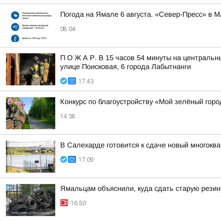
Погода на Ямале 6 августа. «Север-Пресс» в 
08:04
П О Ж А Р. В 15 часов 54 минуты на центральн
улице Поисковая, 6 города Лабытнанги
17:43
Конкурс по благоустройству «Мой зелёный горо
14:38
В Салехарде готовится к сдаче новый многокв
17:09
Ямальцам объяснили, куда сдать старую резин
16:50