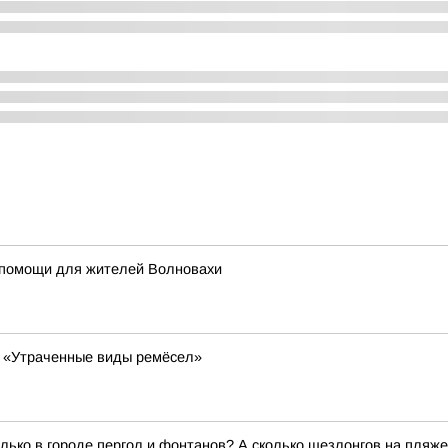
 помощи для жителей Волновахи
у «Утраченные виды ремёсел»
колько в городе пергол и фонтанов? А сколько шезлонгов на пля