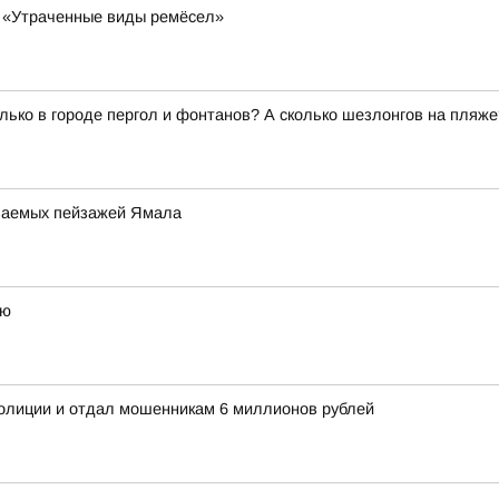
у «Утраченные виды ремёсел»
олько в городе пергол и фонтанов? А сколько шезлонгов на пля
аваемых пейзажей Ямала
ею
олиции и отдал мошенникам 6 миллионов рублей