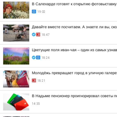
В Салехарде готовят к открытию фотовыставк
19:02
Давайте вместе посчитаем. А знаете ли вы, ск
18:47
Цветущие поля иван-чая – один из самых узн
18:24
Молодёжь превращает город в уличную галер
18:21
В Надыме пенсионер проигнорировал советы п
14:35