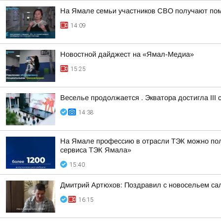
На Ямале семьи участников СВО получают по
14:09
Новостной дайджест на «Ямал-Медиа»
15:25
Веселье продолжается . Экватора достигла III
14:38
На Ямале профессию в отрасли ТЭК можно пол
сервиса ТЭК Ямала»
15:40
Дмитрий Артюхов: Поздравил с новосельем са
16:15