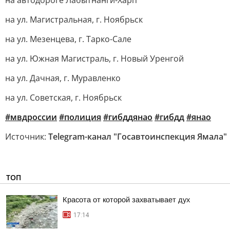
на автодороге Лабытнанги-Харп
на ул. Магистральная, г. Ноябрьск
на ул. Мезенцева, г. Тарко-Сале
на ул. Южная Магистраль, г. Новый Уренгой
на ул. Дачная, г. Муравленко
на ул. Советская, г. Ноябрьск
#мвдроссии
#полиция
#гибддянао
#гибдд
#янао
Источник:
Telegram-канал "Госавтоинспекция Ямала"
ТОП
Красота от которой захватывает дух
17:14