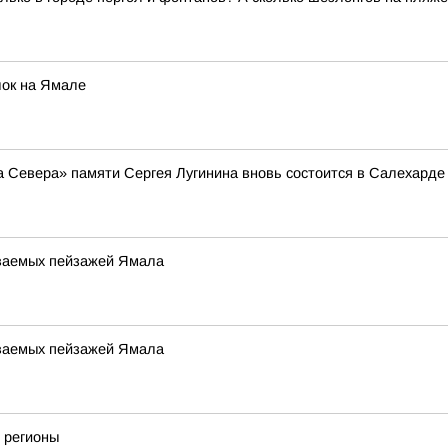
лок на Ямале
ша Севера» памяти Сергея Лугинина вновь состоится в Салехарде
аваемых пейзажей Ямала
аваемых пейзажей Ямала
 регионы