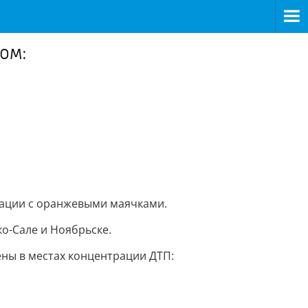
ом:
сации с оранжевыми маячками.
о-Сале и Ноябрьске.
ы в местах концентрации ДТП: