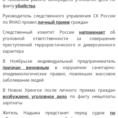
факту
убийства
Руководитель следственного управления СК России
по ЯНАО провел
личный прием
граждан
Следственный комитет России
напоминает
об
уголовной ответственности за совершение
преступлений террористического и диверсионного
характера
В Ноябрьске индивидуальный предприниматель
признан виновным
в нарушении санитарно-
эпидемиологических правил, повлекших массовое
заболевание людей
В Новом Уренгое после личного приема граждан
возбуждено уголовное дело
по факту невыплаты
зарплаты
Житель Надыма предстанет перед судом
по