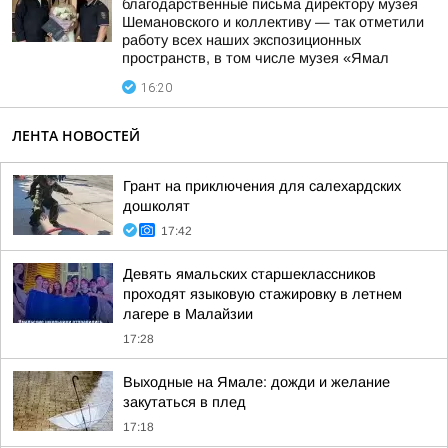
благодарственные письма директору музея
Шемановского и коллективу — так отметили
работу всех наших экспозиционных
пространств, в том числе музея «Ямал
16:20
ЛЕНТА НОВОСТЕЙ
Грант на приключения для салехардских
дошколят
17:42
Девять ямальских старшеклассников
проходят языковую стажировку в летнем
лагере в Малайзии
17:28
Выходные на Ямале: дожди и желание
закутаться в плед
17:18